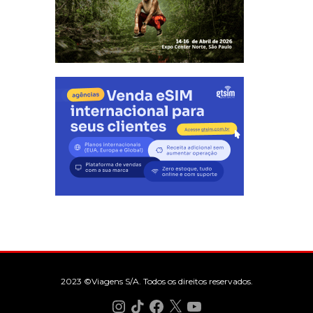
2023 ©Viagens S/A. Todos os direitos reservados.
Instagram
TikTok
Facebook
X
YouTube