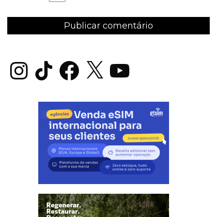
Instagram
TikTok
Facebook
X
YouTube