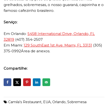
grelhados, sobremesas, o nosso guaraná, caipirinha e o
famoso cafezinho brasileiro.
Serviço:
Em Orlando:
5458 International Drive, Orlando, FL
32819
(407) 354-2507
Em Miami:
129 SouthEast 1st Ave. Miami, FL 33131
(305)
375-0992Área de anexos.
Compartilhe:
Camila's Restaurant
,
EUA
,
Orlando
,
Sobremesa