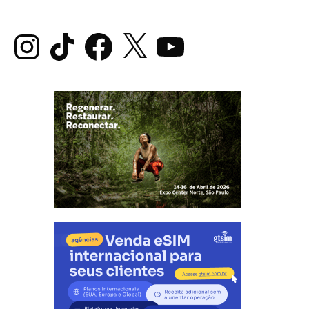
Instagram
TikTok
Facebook
X
YouTube