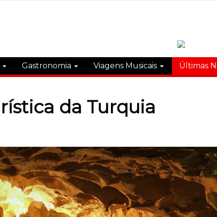
s
Gastronomia
Viagens Musicais
Últimas N
urística da Turquia