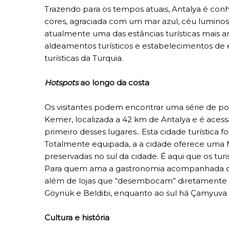
Trazendo para os tempos atuais, Antalya é conh
cores, agraciada com um mar azul, céu luminos
atualmente uma das estâncias turísticas mais a
aldeamentos turísticos e estabelecimentos de
turísticas da Turquia.
Hotspots
ao longo da costa
Os visitantes podem encontrar uma série de pon
Kemer, localizada a 42 km de Antalya e é ace
primeiro desses lugares.. Esta cidade turística
Totalmente equipada, a a cidade oferece uma Ma
preservadas no sul da cidade. É aqui que os tu
Para quem ama a gastronomia acompanhada de b
além de lojas que “desembocam” diretamente na
Göynük e Beldibi, enquanto ao sul há Çamyuva 
Cultura e história