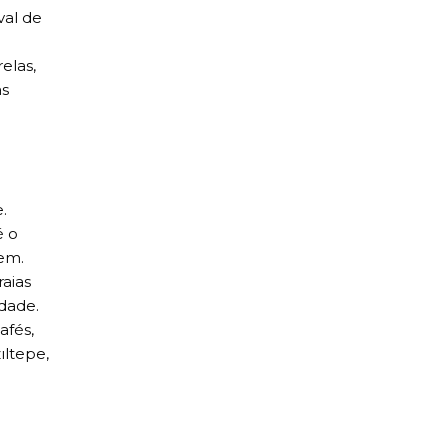
val de
elas,
as
.
é o
gem.
aias
idade.
afés,
ıltepe,