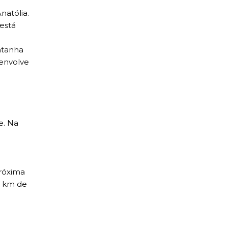
natólia.
está
e
ntanha
envolve
e. Na
próxima
8 km de