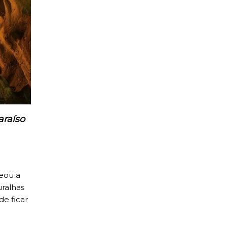
araíso
meou a
uralhas
e ficar