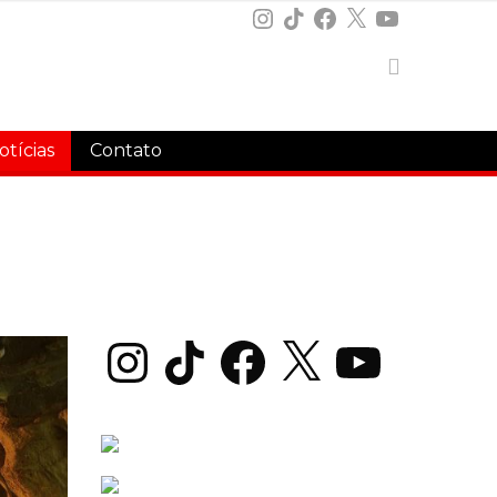
Instagram
TikTok
Facebook
X
YouTube
otícias
Contato
Instagram
TikTok
Facebook
X
YouTube