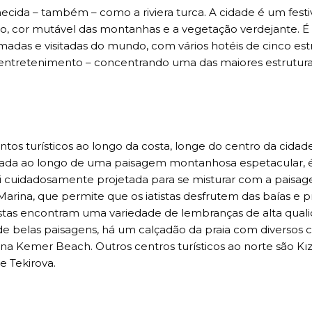
ecida – também – como a riviera turca. A cidade é um festi
o, cor mutável das montanhas e a vegetação verdejante. É
madas e visitadas do mundo, com vários hotéis de cinco estr
 entretenimento – concentrando uma das maiores estrutur
tos turísticos ao longo da costa, longe do centro da cidade
ssada ao longo de uma paisagem montanhosa espetacular, 
 foi cuidadosamente projetada para se misturar com a paisa
rina, que permite que os iatistas desfrutem das baías e pr
ristas encontram uma variedade de lembranças de alta qual
elas paisagens, há um calçadão da praia com diversos c
 Kemer Beach. Outros centros turísticos ao norte são Kız
e Tekirova.