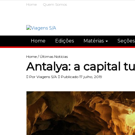
Home
Quem Somos
Home
Edições
Matérias
Seçõe
Home
/
Últimas Notícias
Antalya: a capital t
Por
Viagens S/A
Publicado 17 julho, 2019