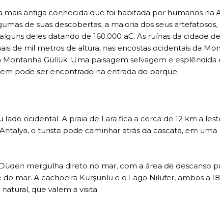
é a mais antiga conhecida que foi habitada por humanos na A
as de suas descobertas, a maioria dos seus artefatosos, 
lguns deles datando de 160.000 aC. As ruínas da cidade d
is de mil metros de altura, nas encostas ocidentais da Mo
da Montanha Güllük. Uma paisagem selvagem e esplêndida 
gem pode ser encontrado na entrada do parque.
 lado ocidental. A praia de Lara fica a cerca de 12 km a lest
Antalya, o turista pode caminhar atrás da cascata, em uma
r Düden mergulha direto no mar, com a área de descanso 
 do mar. A cachoeira Kurşunlu e o Lago Nilüfer, ambos a 1
natural, que valem a visita.