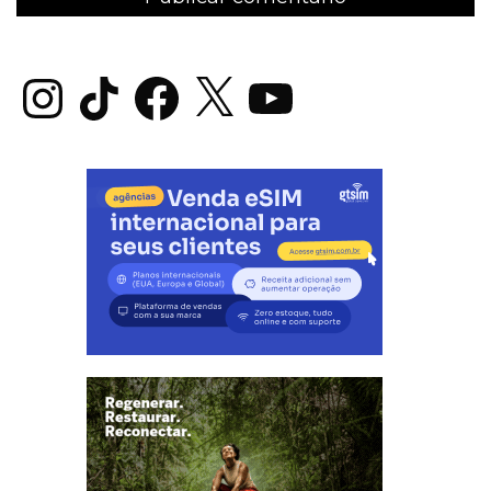
Instagram
TikTok
Facebook
X
YouTube