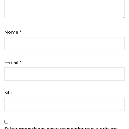
Nome
*
E-mail
*
Site
Salvar meus dados neste navegador para a próxima