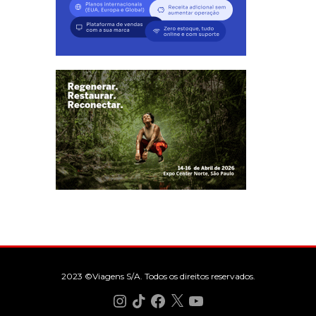
2023 ©Viagens S/A. Todos os direitos reservados.
Instagram
TikTok
Facebook
X
YouTube