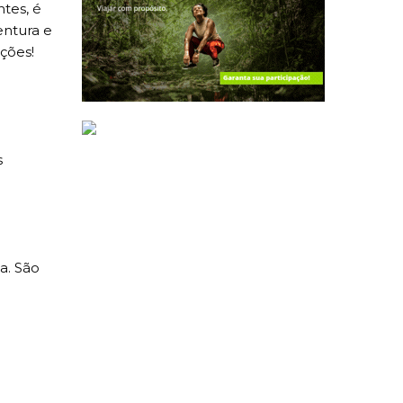
tes, é
entura e
ções!
s
a. São