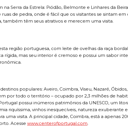
m na Serra da Estrela: Piódão, Belmonte e Linhares da Beira
ruas de pedra, onde é fácil que os visitantes se sintam em 
a, também têm seus atrativos e merecem uma visita.
sta região portuguesa, com leite de ovelhas da raça bordal
ca rígida, mas seu interior é cremoso e possui um sabor inte
tronômica.
estinos populares: Aveiro, Coimbra, Viseu, Nazaré, Óbidos,
em por todo o território – ocupado por 2,3 milhões de habi
rtugal possui inúmeros patrimônios da UNESCO, um litora
omia riquíssima, vinhos inesquecíveis, natureza exuberante 
a uma visita. A principal cidade, Coimbra, está a apenas 20
Porto. Acesse
www.centerofportugal.
com
.