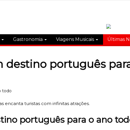
s
Gastronomia
Viagens Musicais
Últimas N
m destino português par
encanta turistas com infinitas atrações.
stino português para o ano tod