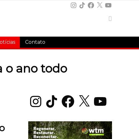
Instagram
TikTok
Facebook
X
YouTube
otícias
Contato
a o ano todo
Instagram
TikTok
Facebook
X
YouTube
o