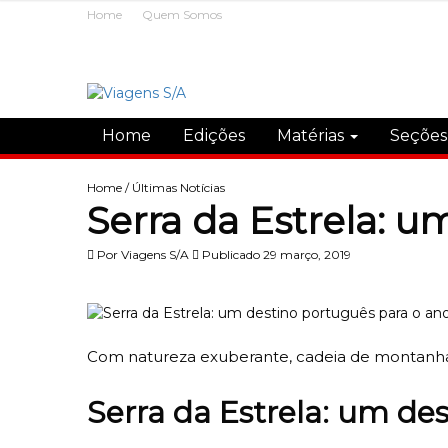
Home
Quem Somos
Home
Edições
Matérias
Seçõe
Home
/
Últimas Notícias
Serra da Estrela: u
Por
Viagens S/A
Publicado 29 março, 2019
Com natureza exuberante, cadeia de montanhas 
Serra da Estrela: um de