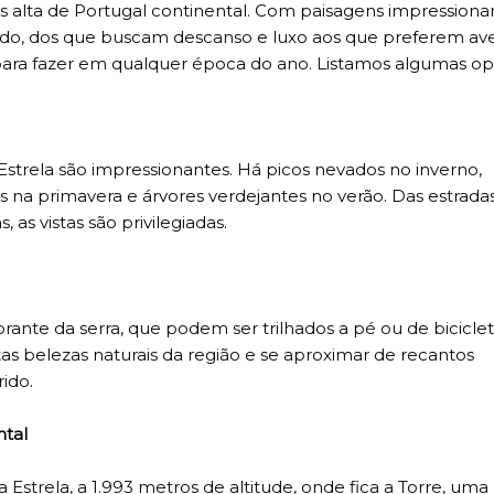
s alta de Portugal continental. Com paisagens impressionan
do, dos que buscam descanso e luxo aos que preferem av
para fazer em qualquer época do ano. Listamos algumas op
Estrela são impressionantes. Há picos nevados no inverno,
as na primavera e árvores verdejantes no verão. Das estrada
as vistas são privilegiadas.
rante da serra, que podem ser trilhados a pé ou de biciclet
tas belezas naturais da região e se aproximar de recantos
ido.
ntal
 Estrela, a 1.993 metros de altitude, onde fica a Torre, uma