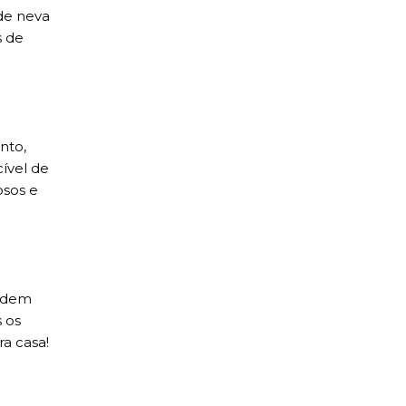
de neva
s de
nto,
ível de
osos e
podem
s os
a casa!