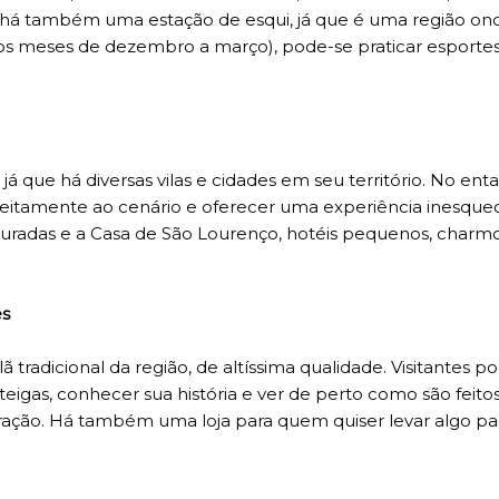
Lá há também uma estação de esqui, já que é uma região on
re os meses de dezembro a março), pode-se praticar esporte
 que há diversas vilas e cidades em seu território. No enta
feitamente ao cenário e oferecer uma experiência inesquec
ouradas e a Casa de São Lourenço, hotéis pequenos, charm
ês
ã tradicional da região, de altíssima qualidade. Visitantes 
teigas, conhecer sua história e ver de perto como são feito
ração. Há também uma loja para quem quiser levar algo par