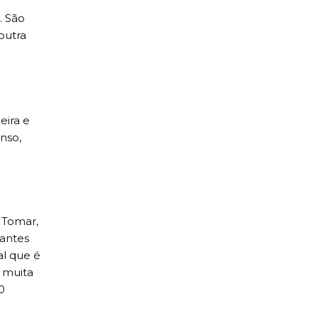
. São
outra
eira e
nso,
 Tomar,
tantes
l que é
e muita
0