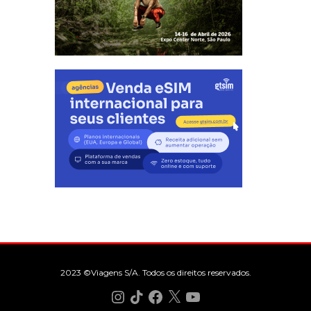
2023 ©Viagens S/A. Todos os direitos reservados.
Instagram
TikTok
Facebook
X
YouTube