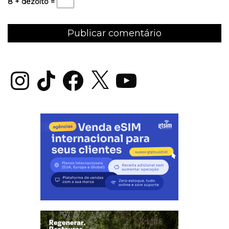
8 + dezoito =
Instagram
TikTok
Facebook
X
YouTube