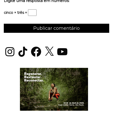
Digite uma resposta em números:
cinco × três =
Instagram
TikTok
Facebook
X
YouTube