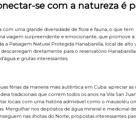
onectar-se com a natureza é p
da com uma grande diversidade de flora e fauna, o que tem
 Uma viagem surpreendente e emocionante, que promove a 
 a Paisagem Natural Protegida Hanabanilla, local de alto 
e descarregam diretamente para o reservatório Hanabanilla
 d’água e grutas interessantes.
uas férias da maneira mais autêntica em Cuba: apreciar as 
 aldeia tradicionais que correm todos os anos na Vila San Juan
tar locais com uma história admirável como o mausoléu o
as. Mergulhar nos depósitos de água mineral e medicinal d
nseguem nas ilhotas do Norte, propostas interessantes par