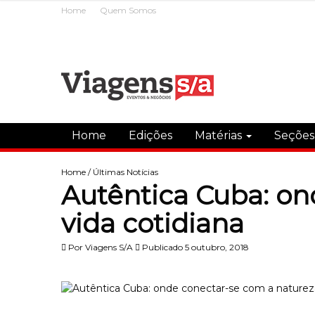
Home
Quem Somos
Home
Edições
Matérias
Seçõe
Home
/
Últimas Notícias
Autêntica Cuba: on
vida cotidiana
Por
Viagens S/A
Publicado 5 outubro, 2018