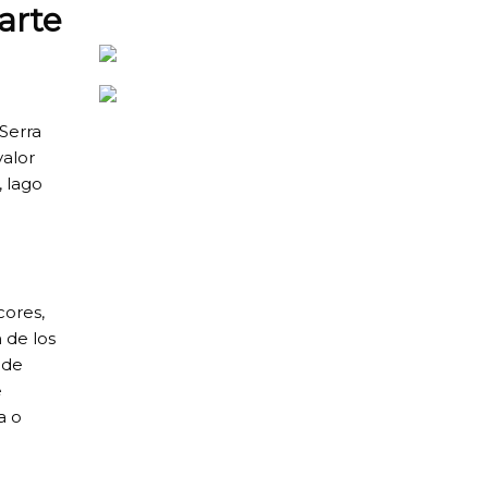
arte
Serra
valor
, lago
cores,
 de los
nde
e
a o