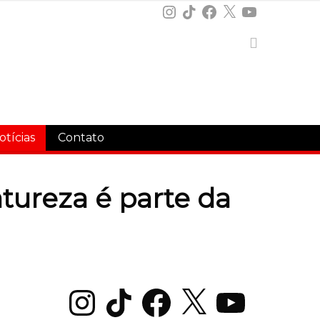
Instagram
TikTok
Facebook
X
YouTube
otícias
Contato
tureza é parte da
Instagram
TikTok
Facebook
X
YouTube