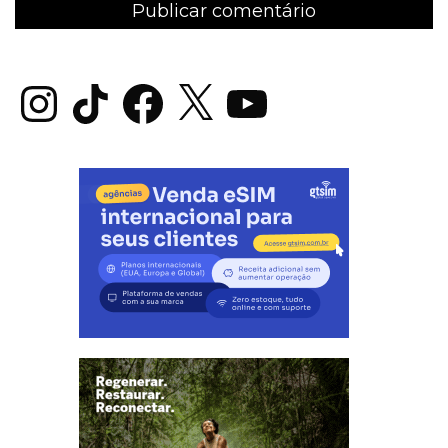
Instagram
TikTok
Facebook
X
YouTube