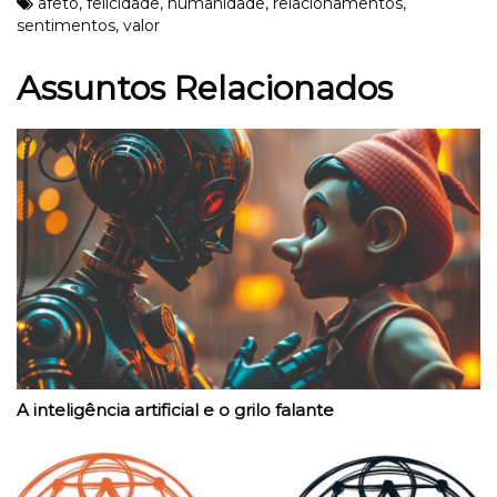
afeto
,
felicidade
,
humanidade
,
relacionamentos
,
sentimentos
,
valor
Assuntos Relacionados
A inteligência artificial e o grilo falante