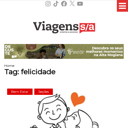
Instagram
TikTok
Facebook
X
YouTube
Home
Tag:
felicidade
Bem Estar
Seções