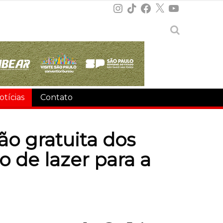
Instagram
TikTok
Facebook
X
YouTube
otícias
Contato
ão gratuita dos
 de lazer para a