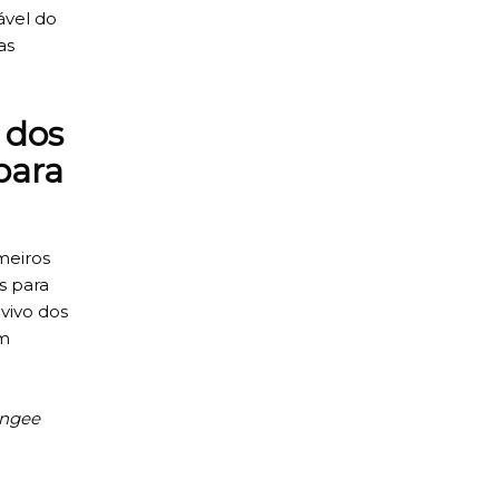
ável do
as
 dos
para
meiros
s para
 vivo dos
em
ngee