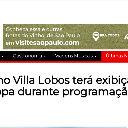
s
Gastronomia
Viagens Musicais
Últimas N
o Villa Lobos terá exibiç
opa durante programação