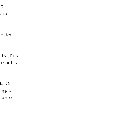
15
 sua
o o
Jet
 atrações
 e aulas
da. Os
ongas
amento