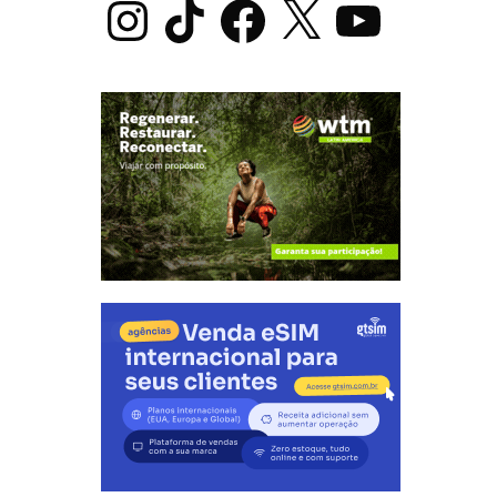
Instagram
TikTok
Facebook
X
YouTube