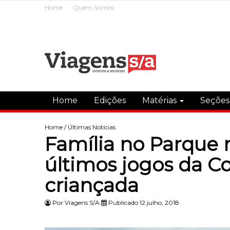
Home
Quem Somos
Home
Edições
Matérias
Seçõe
Home
/
Últimas Notícias
Família no Parque n
últimos jogos da C
criançada
Por
Viagens S/A
Publicado 12 julho, 2018