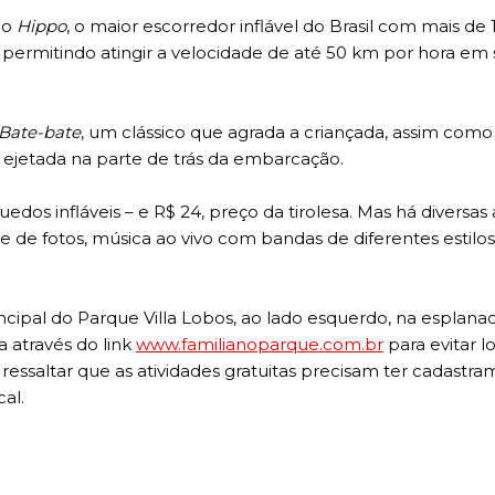
 o
Hippo
, o maior escorredor inflável do Brasil com mais de 
permitindo atingir a velocidade de até 50 km por hora em
 Bate-bate
, um clássico que agrada a criançada, assim com
 ejetada na parte de trás da embarcação.
uedos infláveis – e R$ 24, preço da tirolesa. Mas há diversas
ine de fotos, música ao vivo com bandas de diferentes estilos
incipal do Parque Villa Lobos, ao lado esquerdo, na esplana
 através do link
www.familianoparque.com.br
para evitar l
 ressaltar que as atividades gratuitas precisam ter cadastr
al.