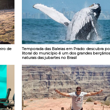
iro de
Temporada das Baleias em Prado: descubra po
litoral do município é um dos grandes berçários
naturais das jubartes no Brasil