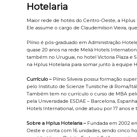
Hotelaria
Maior rede de hotéis do Centro-Oeste, a Hplus 
Ele assume o cargo de Claudemilson Vieira, que
Plínio é pós-graduado em Administração Hotele
quase 20 anos na rede Meliá Hotels Internation
também no Uruguai, no hotel Victoria Plaza e 
na Hplus Hotelaria para somar junto à equipe H
Currículo –
Plínio Silveira possui formação sup
pelo Instituto de Scienze Turistiche di Roma/It
Também tem no currículo o curso de MBA pelo
pela Universidade ESDAE – Barcelona, Espanha. 
Hotels International, onde atuou por 17 anos e
S
obre a Hplus Hotelaria –
Fundada em 2002 em B
Oeste e conta com 16 unidades, sendo cinco hot