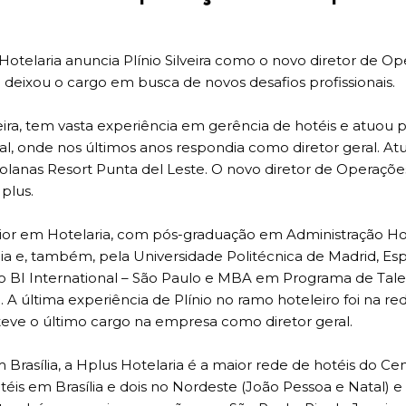
Hotelaria anuncia Plínio Silveira como o novo diretor de Op
 deixou o cargo em busca de novos desafios profissionais.
ira, tem vasta experiência em gerência de hotéis e atuou 
al, onde nos últimos anos respondia como diretor geral. At
Solanas Resort Punta del Leste. O novo diretor de Operaçõ
plus.
erior em Hotelaria, com pós-graduação em Administração Ho
ália e, também, pela Universidade Politécnica de Madrid, Es
 BI International – São Paulo e MBA em Programa de Tale
A última experiência de Plínio no ramo hoteleiro foi na re
 teve o último cargo na empresa como diretor geral.
rasília, a Hplus Hotelaria é a maior rede de hotéis do Cen
éis em Brasília e dois no Nordeste (João Pessoa e Natal) e