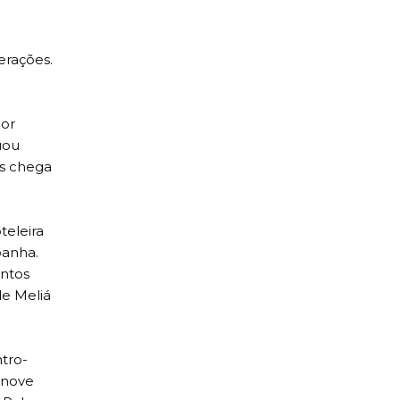
erações.
por
uou
es chega
teleira
panha.
ntos
de Meliá
tro-
 nove