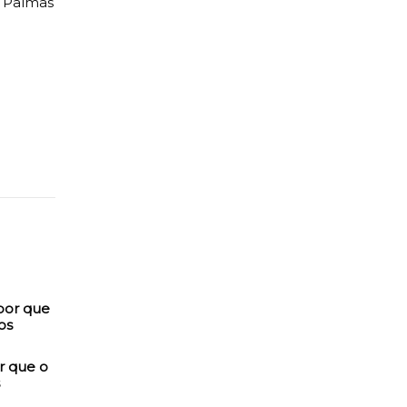
, Palmas
r que o