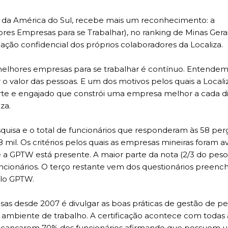
s da América do Sul, recebe mais um reconhecimento: a
res Empresas para se Trabalhar), no ranking de Minas Gerai
liação confidencial dos próprios colaboradores da Localiza.
elhores empresas para se trabalhar é contínuo. Entende
o valor das pessoas. E um dos motivos pelos quais a Locali
orte e engajado que constrói uma empresa melhor a cada di
za.
quisa e o total de funcionários que responderam às 58 per
mil. Os critérios pelos quais as empresas mineiras foram av
a GPTW está presente. A maior parte da nota (2/3 do peso 
ncionários. O terço restante vem dos questionários preenc
elo GPTW.
sas desde 2007 é divulgar as boas práticas de gestão de pe
ambiente de trabalho. A certificação acontece com todas 
 alcançarem 70% dos funcionários afirmando que possuem 