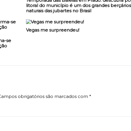
Temporada das Baleias em Prado: descubra po
litoral do município é um dos grandes berçários
naturais das jubartes no Brasil
Vegas me surpreendeu!
ma-se
ção
Campos obrigatórios são marcados com
*