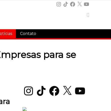
Instagram
TikTok
Facebook
X
YouTube
otícias
Contato
Empresas para se
Instagram
TikTok
Facebook
X
YouTube
ara