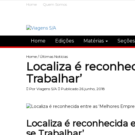
Home
Quem Somos
Home
Edições
Matérias
Seçõe
Home
/
Últimas Notícias
Localiza é reconhe
Trabalhar’
Por
Viagens S/A
Publicado 26 junho, 2018
Localiza é reconhecida 
se Trabalhar’