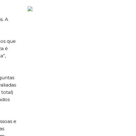
s. A
mos que
za é
a”,
guntas
aliadas
total)
hidos
ssoas e
as
um