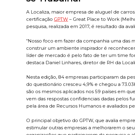
A Localiza, maior empresa de aluguel de carro
certificação
GPTW
– Great Place to Work (Melho
pesquisa, realizada em 2017, é resultado da ava
“Nosso foco em fazer da companhia uma das m
construir um ambiente inspirador é reconhecer 
líder de mercado é pelo fato de ter um time f
destaca Daniel Linhares, diretor de RH da Locali
Nesta edição, 84 empresas participaram da pes
do questionário cresceu 4,9% e chegou a 73.038 
são os mesmos aplicados nos 59 países em que 
vem das respostas confidenciais dadas pelos fu
pela área de Recursos Humanos e avaliados p
O principal objetivo do GPTW, que avalia empre
estimular outras empresas a melhorarem o seu 
organizações que participarem da pesquisa e