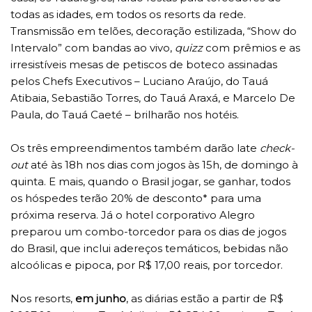
todas as idades, em todos os resorts da rede.
Transmissão em telões, decoração estilizada, “Show do
Intervalo” com bandas ao vivo,
quizz
com prêmios e as
irresistíveis mesas de petiscos de boteco assinadas
pelos Chefs Executivos – Luciano Araújo, do Tauá
Atibaia, Sebastião Torres, do Tauá Araxá, e Marcelo De
Paula, do Tauá Caeté – brilharão nos hotéis.
Os três empreendimentos também darão late
check-
out
até às 18h nos dias com jogos às 15h, de domingo à
quinta. E mais, quando o Brasil jogar, se ganhar, todos
os hóspedes terão 20% de desconto* para uma
próxima reserva. Já o hotel corporativo Alegro
preparou um combo-torcedor para os dias de jogos
do Brasil, que inclui adereços temáticos, bebidas não
alcoólicas e pipoca, por R$ 17,00 reais, por torcedor.
Nos resorts,
em junho
, as diárias estão a partir de R$