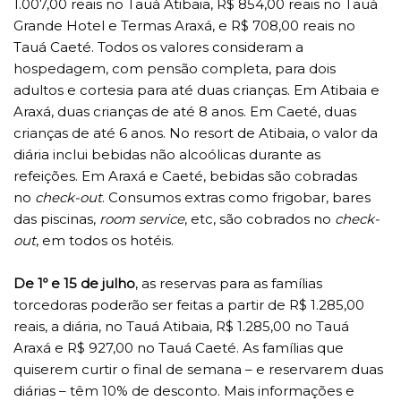
1.007,00 reais no Tauá Atibaia, R$ 854,00 reais no Tauá
Grande Hotel e Termas Araxá, e R$ 708,00 reais no
Tauá Caeté. Todos os valores consideram a
hospedagem, com pensão completa, para dois
adultos e cortesia para até duas crianças. Em Atibaia e
Araxá, duas crianças de até 8 anos. Em Caeté, duas
crianças de até 6 anos. No resort de Atibaia, o valor da
diária inclui bebidas não alcoólicas durante as
refeições. Em Araxá e Caeté, bebidas são cobradas
no
check-out
. Consumos extras como frigobar, bares
das piscinas,
room service
, etc, são cobrados no
check-
out
, em todos os hotéis.
De 1º e 15 de julho
, as reservas para as famílias
torcedoras poderão ser feitas a partir de R$ 1.285,00
reais, a diária, no Tauá Atibaia, R$ 1.285,00 no Tauá
Araxá e R$ 927,00 no Tauá Caeté. As famílias que
quiserem curtir o final de semana – e reservarem duas
diárias – têm 10% de desconto. Mais informações e