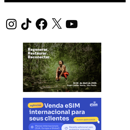
Instagram
TikTok
Facebook
X
YouTube