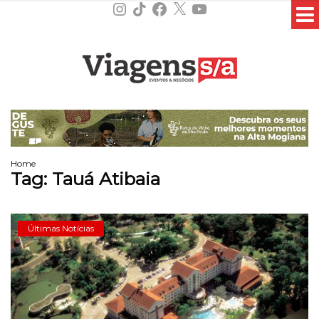
Instagram
TikTok
Facebook
X
YouTube
Home
Tag:
Tauá Atibaia
Últimas Notícias