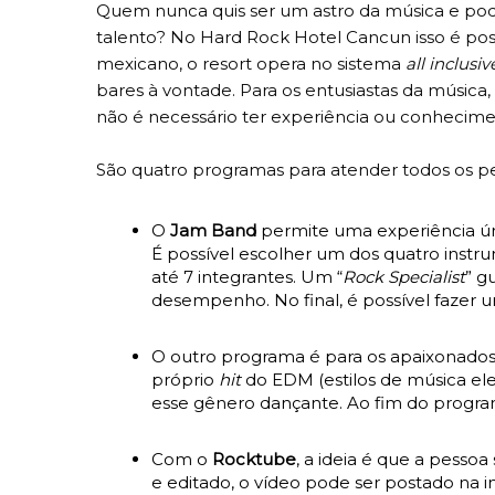
Quem nunca quis ser um astro da música e pod
talento? No Hard Rock Hotel Cancun isso é possí
mexicano, o resort opera no sistema
all inclusiv
bares à vontade. Para os entusiastas da música
não é necessário ter experiência ou conheciment
São quatro programas para atender todos os perf
O
Jam Band
permite uma experiência úni
É possível escolher um dos quatro instr
até 7 integrantes. Um “
Rock Specialist
” g
desempenho. No final, é possível fazer u
O outro programa é para os apaixonados
próprio
hit
do EDM (estilos de música el
esse gênero dançante. Ao fim do progra
Com o
Rocktube
, a ideia é que a pessoa
e editado, o vídeo pode ser postado na int