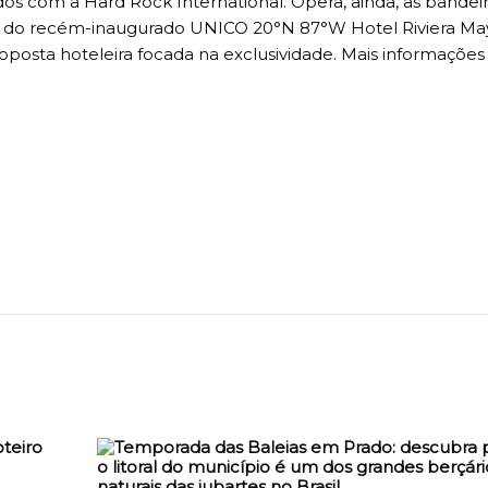
os com a Hard Rock International. Opera, ainda, as bandei
 do recém-inaugurado UNICO 20°N 87°W Hotel Riviera Ma
sta hoteleira focada na exclusividade. Mais informações