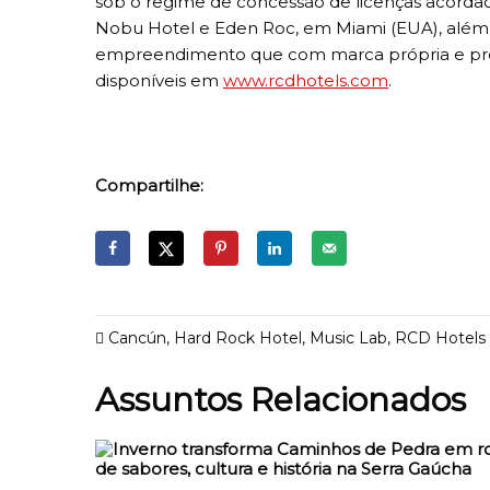
sob o regime de concessão de licenças acordad
Nobu Hotel e Eden Roc, em Miami (EUA), além
empreendimento que com marca própria e propo
disponíveis em
www.rcdhotels.com
.
Compartilhe:
Cancún
,
Hard Rock Hotel
,
Music Lab
,
RCD Hotels
Assuntos Relacionados