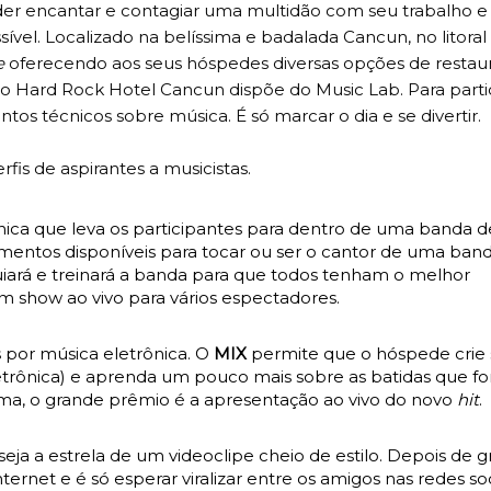
er encantar e contagiar uma multidão com seu trabalho e
vel. Localizado na belíssima e badalada Cancun, no litoral
e
oferecendo aos seus hóspedes diversas opções de restau
, o Hard Rock Hotel Cancun dispõe do Music Lab. Para parti
os técnicos sobre música. É só marcar o dia e se divertir.
is de aspirantes a musicistas.
ca que leva os participantes para dentro de uma banda de
umentos disponíveis para tocar ou ser o cantor de uma ban
uiará e treinará a banda para que todos tenham o melhor
m show ao vivo para vários espectadores.
 por música eletrônica. O
MIX
permite que o hóspede crie
etrônica) e aprenda um pouco mais sobre as batidas que 
ma, o grande prêmio é a apresentação ao vivo do novo
hit
.
 seja a estrela de um videoclipe cheio de estilo. Depois de 
ernet e é só esperar viralizar entre os amigos nas redes soc