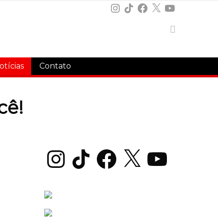
Instagram
TikTok
Facebook
X
YouTube
otícias
Contato
cê!
Instagram
TikTok
Facebook
X
YouTube