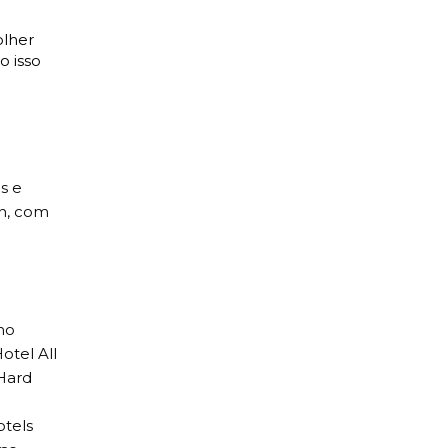
olher
o isso
s e
un, com
no
otel All
 Hard
otels