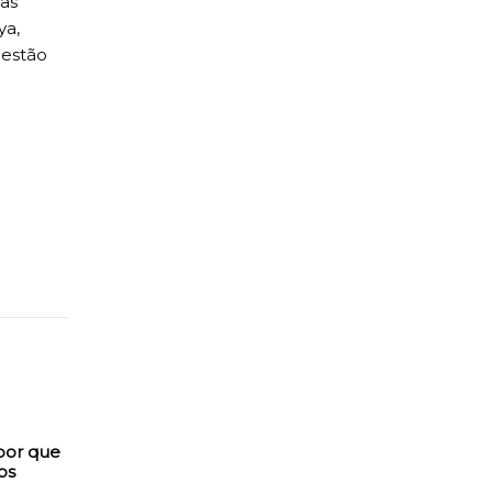
ras
ya,
 estão