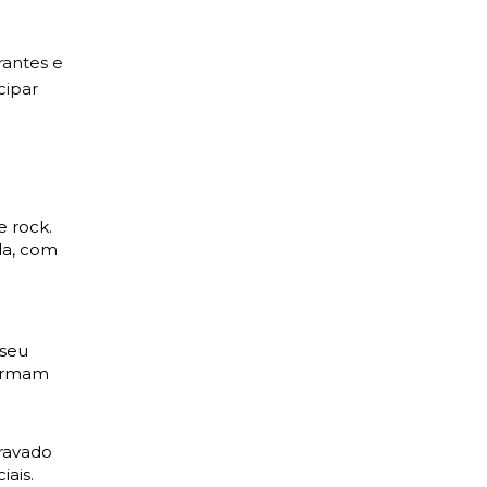
rantes e
cipar
 rock.
da, com
 seu
formam
gravado
iais.