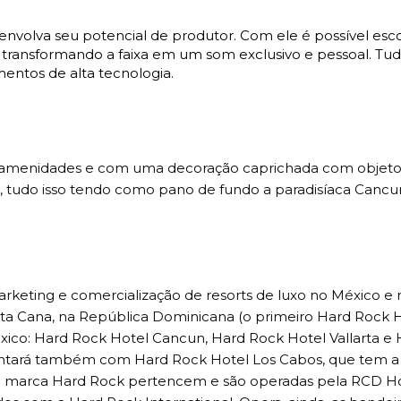
nvolva seu potencial de produtor. Com ele é possível esc
 transformando a faixa em um som exclusivo e pessoal. Tud
entos de alta tecnologia.
s amenidades e com uma decoração caprichada com objeto
ro, tudo isso tendo como pano de fundo a paradisíaca Canc
keting e comercialização de resorts de luxo no México e 
nta Cana, na República Dominicana (o primeiro Hard Rock H
xico: Hard Rock Hotel Cancun, Hard Rock Hotel Vallarta e
contará também com Hard Rock Hotel Los Cabos, que tem a
 da marca Hard Rock pertencem e são operadas pela RCD H