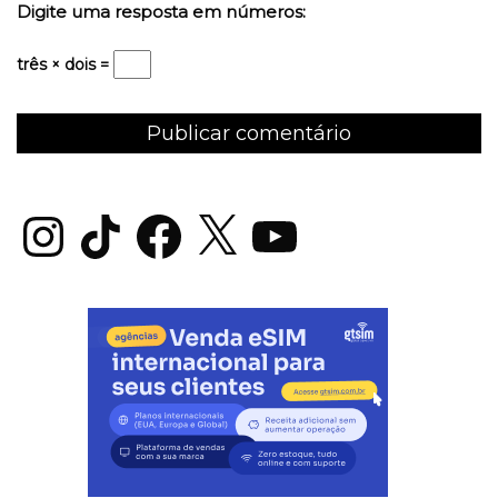
Digite uma resposta em números:
três × dois =
Instagram
TikTok
Facebook
X
YouTube