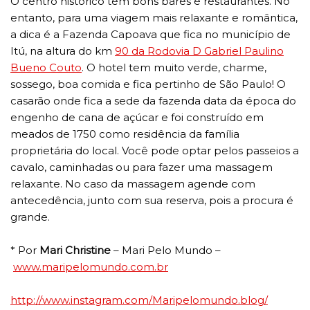
O centro histórico tem bons bares e restaurantes. No
entanto, para uma viagem mais relaxante e romântica,
a dica é a Fazenda Capoava que fica no município de
Itú, na altura do km
90 da Rodovia D Gabriel Paulino
Bueno Couto
. O hotel tem muito verde, charme,
sossego, boa comida e fica pertinho de São Paulo! O
casarão onde fica a sede da fazenda data da época do
engenho de cana de açúcar e foi construído em
meados de 1750 como residência da família
proprietária do local. Você pode optar pelos passeios a
cavalo, caminhadas ou para fazer uma massagem
relaxante. No caso da massagem agende com
antecedência, junto com sua reserva, pois a procura é
grande.
* Por
Mari Christine
– Mari Pelo Mundo –
www.maripelomundo.com.br
http://www.instagram.com/
Maripelomundo.blog/