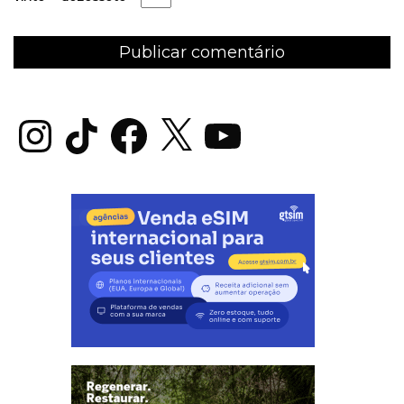
Instagram
TikTok
Facebook
X
YouTube