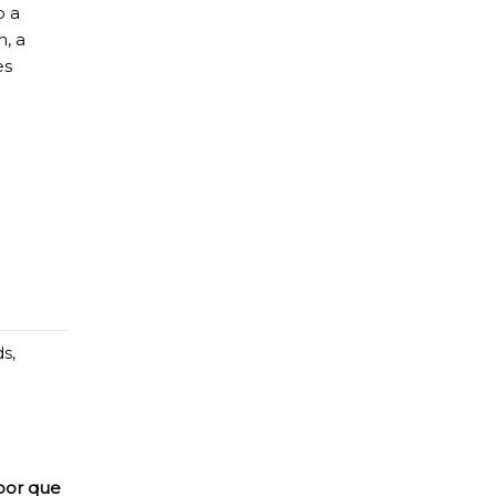
o a
, a
es
ds
,