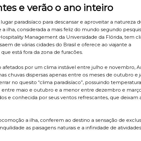
es e verão o ano inteiro
ugar paradisíaco para descansar e aproveitar a natureza d
ue a ilha, considerada a mais feliz do mundo segundo pesqui
Hospitality Management da Universidade da Flórida, tem c
saem de várias cidades do Brasil e oferece ao viajante a
 que está fora da zona de furacões.
o afetados por um clima instável entre julho e novembro, 
s chuvas dispersas apenas entre os meses de outubro e ja
 errar no quesito “clima paradisíaco”, possuindo temperatur
rada entre maio e outubro e a menor entre dezembro e març
dos e conhecida por seus ventos refrescantes, que deixam 
locomoção a ilha, conferem ao destino a sensação de exclus
quilidade as paisagens naturais e a infinidade de atividades