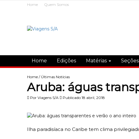
Home
Quem Somos
Home
Edições
Matérias
Seçõe
Home
/
Últimas Notícias
Aruba: águas transp
Por
Viagens S/A
Publicado 18 abril, 2018
Ilha paradisíaca no Caribe tem clima privilegiado