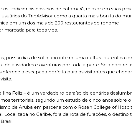
r os tradicionais passeios de catamarã, relaxar em suas prai
s usuários do TripAdvisor como a quarta mais bonita do mu
ômica em um dos mais de 200 restaurantes de renome
ar marcada para toda vida.
, possui dias de sol o ano inteiro, uma cultura autêntica f
ta de atividades e aventuras por toda a parte. Seja para rela
tes oferece a escapada perfeita para os visitantes que cheg
isita.
 Ilha Feliz – é um verdadeiro paraíso de cenários deslumbr
rmos territoriais, segundo um estudo de cinco anos sobre o
rismo de Aruba em parceria com o Rosen College of Hospita
 Localizada no Caribe, fora da rota de furacões, o destino
rasil.