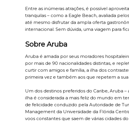
Entre as inúmeras atrações, é possível aproveita
tranquilas – como a Eagle Beach, avaliada pelo
até mesmo disfrutar da ampla oferta gastron
internacional. Sem dúvida, uma viagem para fic
Sobre Aruba
Aruba é amada por seus moradores hospitaleiros
por mais de 90 nacionalidades distintas, e reple
curtir com amigos e família, a ilha dos contras
primeira vez e também aos que repetem a sua v
Um dos destinos preferidos do Caribe, Aruba – a
ilha é considerada a mais feliz do mundo em te
de felicidade conduzido pela Autoridade de Tu
Management da Universidade da Flórida Central.
voos constantes que saem de várias cidades do B