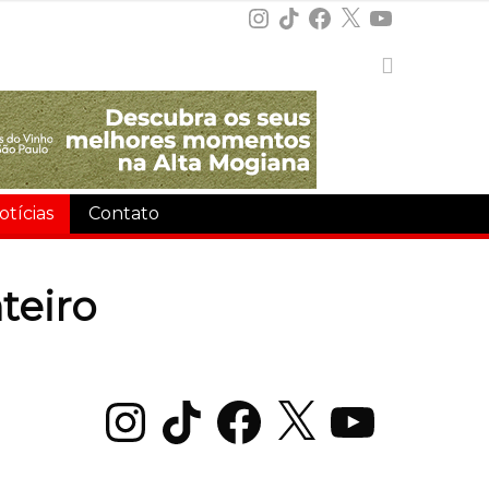
Instagram
TikTok
Facebook
X
YouTube
otícias
Contato
teiro
Instagram
TikTok
Facebook
X
YouTube