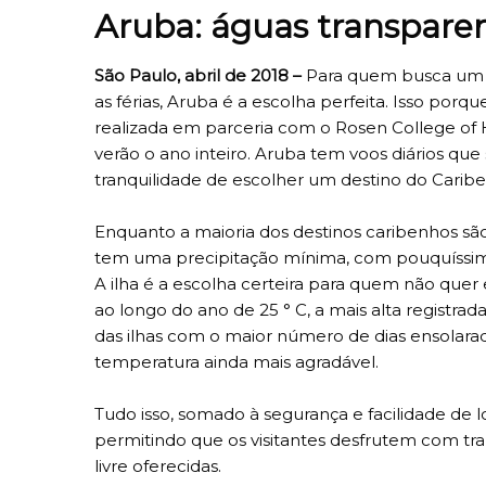
Aruba: águas transparent
São Paulo, abril de 2018 –
Para quem busca um l
as férias, Aruba é a escolha perfeita. Isso porq
realizada em parceria com o Rosen College of 
verão o ano inteiro. Aruba tem voos diários que 
tranquilidade de escolher um destino do Caribe
Enquanto a maioria dos destinos caribenhos sã
tem uma precipitação mínima, com pouquíssima
A ilha é a escolha certeira para quem não quer
ao longo do ano de 25 ° C, a mais alta regist
das ilhas com o maior número de dias ensolara
temperatura ainda mais agradável.
Tudo isso, somado à segurança e facilidade de 
permitindo que os visitantes desfrutem com tran
livre oferecidas.