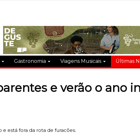
s
Gastronomia
Viagens Musicais
Últimas N
arentes e verão o ano in
 e está fora da rota de furacões.