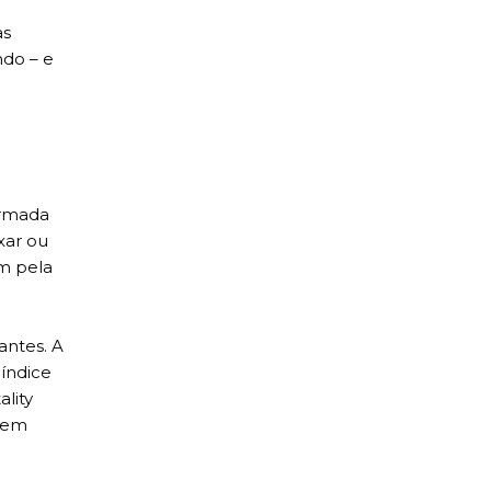
as
ndo – e
ormada
xar ou
am pela
antes. A
 índice
lity
 tem