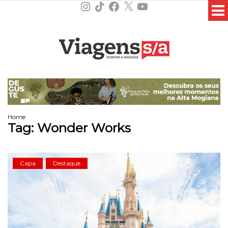
Instagram
TikTok
Facebook
X
YouTube
Home
Tag:
Wonder Works
Capa
Destaque