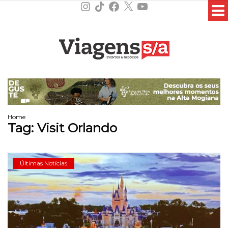
Instagram
TikTok
Facebook
X
YouTube
Home
Tag:
Visit Orlando
Últimas Notícias