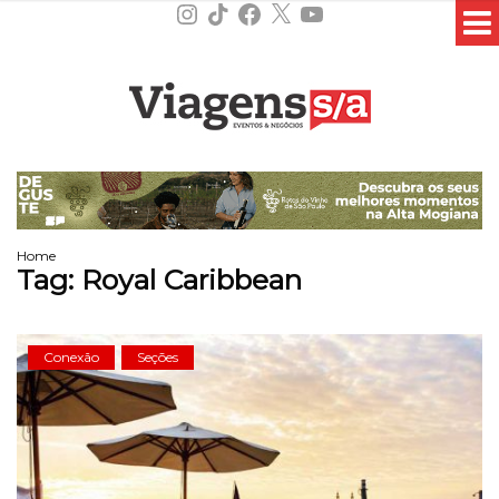
Instagram
TikTok
Facebook
X
YouTube
Home
Tag:
Royal Caribbean
Conexão
Seções