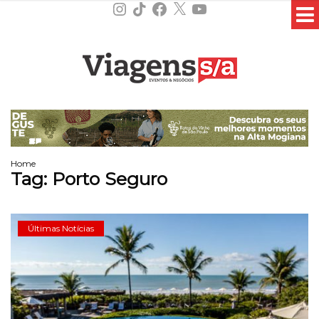
Instagram
TikTok
Facebook
X
YouTube
Home
Tag:
Porto Seguro
Últimas Notícias