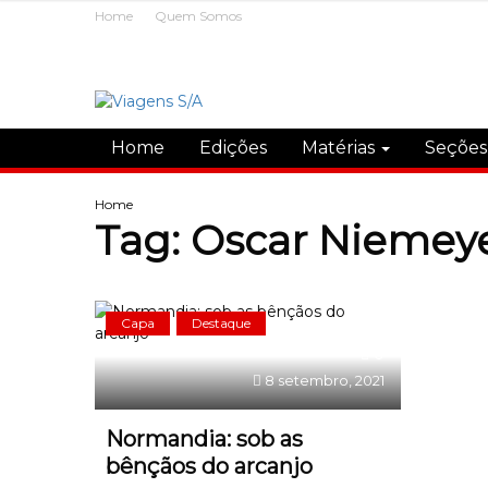
Home
Quem Somos
Home
Edições
Matérias
Seçõe
Home
Tag:
Oscar Niemey
Capa
Destaque
0
8 setembro, 2021
Normandia: sob as
bênçãos do arcanjo