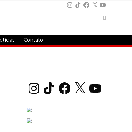
Instagram
TikTok
Facebook
X
YouTube
otícias
Contato
Instagram
TikTok
Facebook
X
YouTube