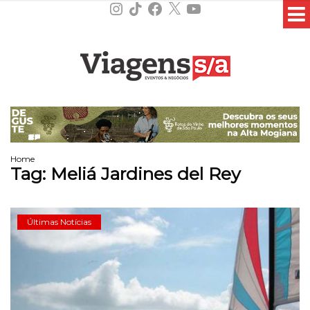
Instagram
TikTok
Facebook
X
YouTube
Home
Tag:
Meliá Jardines del Rey
Últimas Notícias