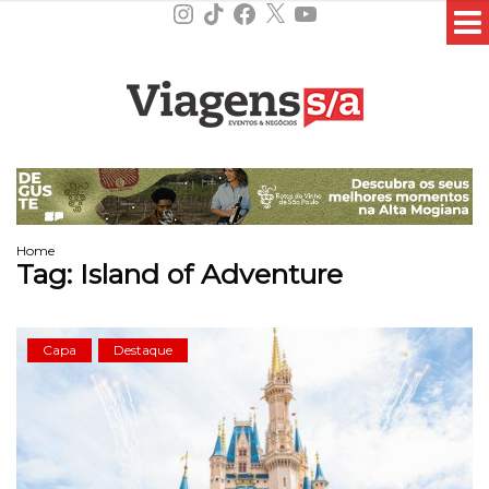
Instagram
TikTok
Facebook
X
YouTube
Home
Tag:
Island of Adventure
Capa
Destaque