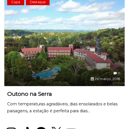
Capa
Destaque
0
26 março, 2018
Outono na Serra
Com temperaturas agradáveis, dias ensolarados e belas
paisagens, a estação é perfeita para dias...
Instagram
TikTok
Facebook
X
YouTube