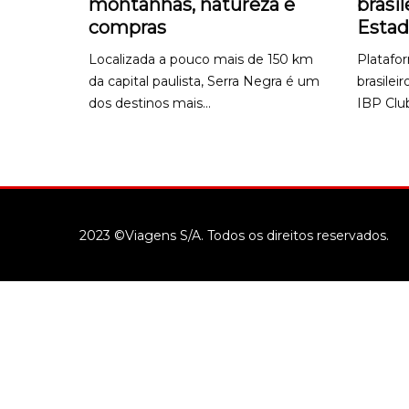
montanhas, natureza e
brasil
compras
Estad
Localizada a pouco mais de 150 km
Platafor
da capital paulista, Serra Negra é um
brasilei
dos destinos mais...
IBP Club
2023 ©Viagens S/A. Todos os direitos reservados.