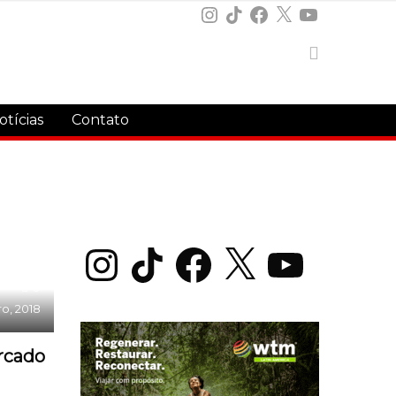
Instagram
TikTok
Facebook
X
YouTube
otícias
Contato
Instagram
TikTok
Facebook
X
YouTube
0
ro, 2018
rcado