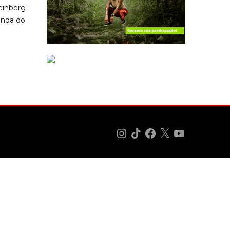
einberg
enda do
Instagram
TikTok
Facebook
X
YouTube