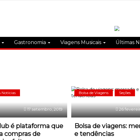
s
Gastronomia
Viagens Musicais
Últimas N
 Notícias
Bolsa de Viagens
Seções
0
17 setembro, 2019
26 feverei
lub é plataforma que
Bolsa de viagens: me
ita compras de
e tendências