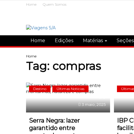
Home
Quem Somos
Home
Edições
Matérias
Seçõe
Home
Tag:
compras
Destino
Últimas Notícias
Últimas
0
3 maio, 2025
Serra Negra: lazer
IBP C
garantido entre
facil