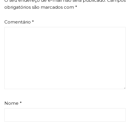
O seu endereço de e-mail não será publicado.
Campos
obrigatórios são marcados com
*
Comentário
*
Nome
*