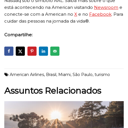
Nasdaq sob o símbolo AAL. Saiba mais sobre o que
está acontecendo na American visitando
Newsroom
e
conecte-se com a American no
X
e no
Facebook
. Para
cuidar das pessoas na jornada da vida®.
Compartilhe:
American Airlines
,
Brasil
,
Miami
,
São Paulo
,
turismo
Assuntos Relacionados