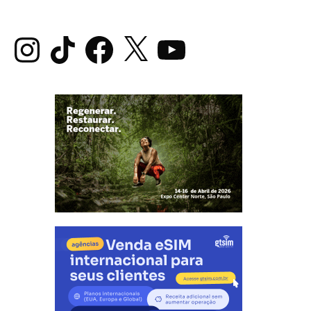
Instagram
TikTok
Facebook
X
YouTube