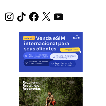
Instagram
TikTok
Facebook
X
YouTube