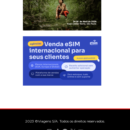
2023 ©Viagens S/A. Todos os direitos reservados.
Instagram
TikTok
Facebook
X
YouTube