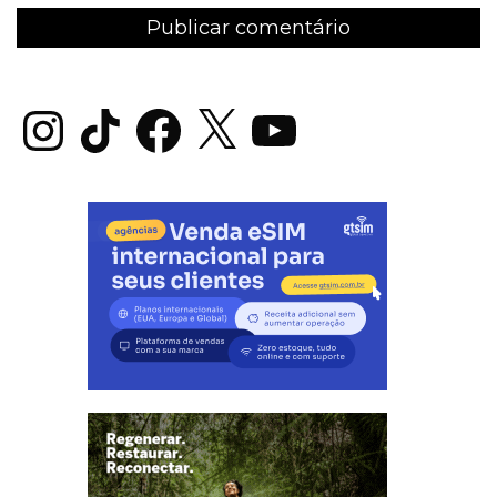
Instagram
TikTok
Facebook
X
YouTube