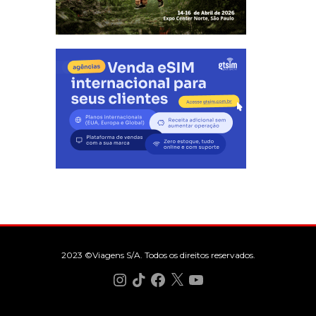
2023 ©Viagens S/A. Todos os direitos reservados.
Instagram
TikTok
Facebook
X
YouTube