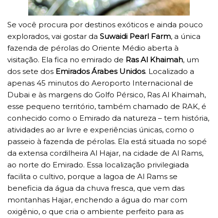
Se você procura por destinos exóticos e ainda pouco
explorados, vai gostar da
Suwaidi Pearl Farm
, a única
fazenda de pérolas do Oriente Médio aberta à
visitação. Ela fica no emirado de
Ras Al Khaimah
, um
dos sete dos
Emirados Árabes Unidos
. Localizado a
apenas 45 minutos do Aeroporto Internacional de
Dubai e às margens do Golfo Pérsico, Ras Al Khaimah,
esse pequeno território, também chamado de RAK, é
conhecido como o Emirado da natureza – tem história,
atividades ao ar livre e experiências únicas, como o
passeio à fazenda de pérolas. Ela está situada no sopé
da extensa cordilheira Al Hajar, na cidade de Al Rams,
ao norte do Emirado. Essa localização privilegiada
facilita o cultivo, porque a lagoa de Al Rams se
beneficia da água da chuva fresca, que vem das
montanhas Hajar, enchendo a água do mar com
oxigênio, o que cria o ambiente perfeito para as