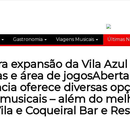
s
Gastronomia
Viagens Musicais
Últimas N
a expansão da Vila Azu
jas e área de jogosAberta
cia oferece diversas o
s musicais – além do me
ila e Coqueiral Bar e Re