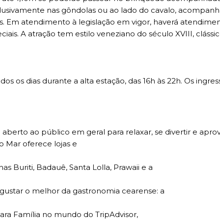
clusivamente nas gôndolas ou ao lado do cavalo, acompan
os. Em atendimento à legislação em vigor, haverá atendime
ais. A atração tem estilo veneziano do século XVIII, clássi
os os dias durante a alta estação, das 16h às 22h. Os ingres
aberto ao público em geral para relaxar, se divertir e aprov
o Mar oferece lojas e
 Buriti, Badauê, Santa Lolla, Prawaii e a
gustar o melhor da gastronomia cearense: a
 para Família no mundo do TripAdvisor,