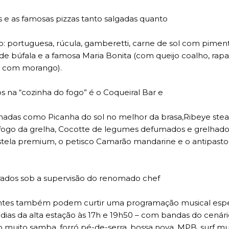
 e as famosas pizzas tanto salgadas quanto
o: portuguesa, rúcula, gamberetti, carne de sol com pimen
e búfala e a famosa Maria Bonita (com queijo coalho, rapa
te com morango).
na “cozinha do fogo” é o Coqueiral Bar e
hadas como Picanha do sol no melhor da brasa,Ribeye stea
o fogo da grelha, Cocotte de legumes defumados e grelhad
stela premium, o petisco Camarão mandarine e o antipast
rados sob a supervisão do renomado chef
tantes também podem curtir uma programação musical espe
ias da alta estação às 17h e 19h50 – com bandas do cenári
o muito samba, forró pé-de-serra, bossa nova, MPB, surf mu