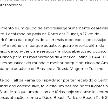
nternacional.
tenimento é um grupo de empresas genuinamente cearense
to. Localizado na praia de Porto das Dunas, a 17 km de
rk é uma das opções de lazer mais procuradas pelos viajan
l m² e reúne um parque aquático, quatro resorts, além do
paço de convivência e serviços -, ambos abertos ao público
s cinco parques mais visitados da América Latina (TEA/AE
ues aquáticos do mundo e melhor parque aquático da Am
 parque aquático do Brasil pela Revista Viagem e Turismo.
do Hall da Fama do TripAdvisor por ter recebido o Certif
undo ano consecutivo, foi eleito um dos melhores lugares p
 Work. Mais que um destino de férias, hoje se consolida co
ersas atuações como a Rádio Beach Park e o Beach Park St