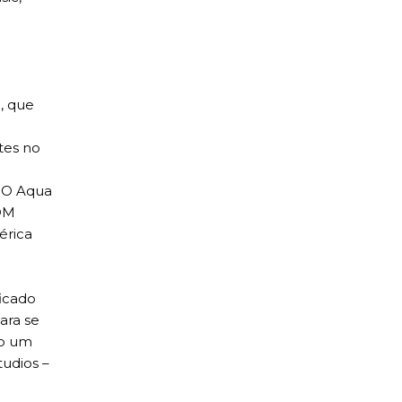
, que
tes no
. O Aqua
COM
érica
icado
ara se
mo um
udios –