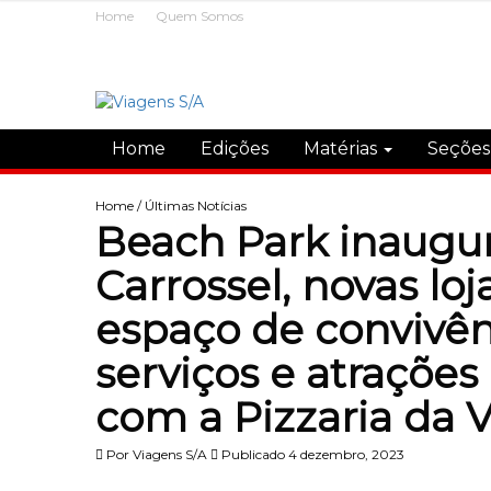
Home
Quem Somos
Home
Edições
Matérias
Seçõe
Home
/
Últimas Notícias
Beach Park inaugur
Carrossel, novas lo
espaço de convivên
serviços e atraçõe
com a Pizzaria da V
Por
Viagens S/A
Publicado 4 dezembro, 2023