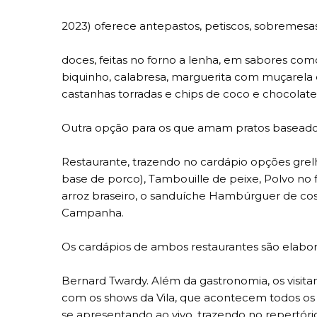
2023) oferece antepastos, petiscos, sobremesas
doces, feitas no forno a lenha, em sabores com
biquinho, calabresa, marguerita com muçarela d
castanhas torradas e chips de coco e chocola
Outra opção para os que amam pratos baseados 
Restaurante, trazendo no cardápio opções grel
base de porco), Tambouille de peixe, Polvo n
arroz braseiro, o sanduíche Hambúrguer de co
Campanha.
Os cardápios de ambos restaurantes são elabo
Bernard Twardy. Além da gastronomia, os visi
com os shows da Vila, que acontecem todos os d
se apresentando ao vivo, trazendo no repertóri