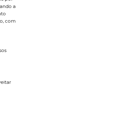
hando a
nto
co, com
sos
eitar