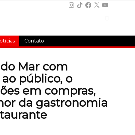
Instagram
TikTok
Facebook
X
YouTube
otícias
Contato
l do Mar com
 ao público, o
pções em compras,
lhor da gastronomia
staurante