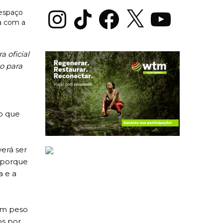
Instagram
TikTok
Facebook
X
YouTube
 oficial
o para
o que
erá ser
 porque
a e a
com peso
os por