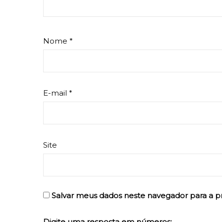
Nome
*
E-mail
*
Site
Salvar meus dados neste navegador para a p
Digite uma resposta em números: