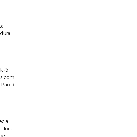
ta
dura,
k (à
os com
o Pão de
cial
o local
sic,