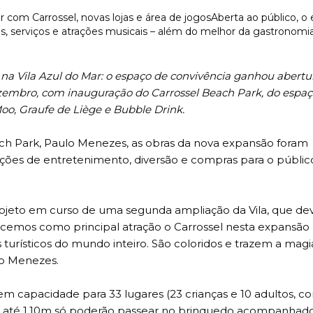
a Vila Azul do Mar: o espaço de convivência ganhou abertura
ezembro, com inauguração do Carrossel Beach Park, do espaç
Moo, Graufe de Liège e Bubble Drink.
h Park, Paulo Menezes, as obras da nova expansão foram
ções de entretenimento, diversão e compras para o públic
jeto em curso de uma segunda ampliação da Vila, que dev
ecemos como principal atração o Carrossel nesta expansão
turísticos do mundo inteiro. São coloridos e trazem a magi
lo Menezes.
em capacidade para 33 lugares (23 crianças e 10 adultos, 
de até 1,10m só poderão passear no brinquedo acompanhad