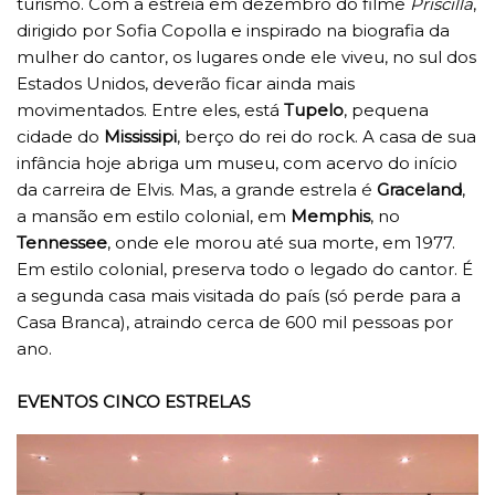
turismo. Com a estreia em dezembro do filme
Priscilla
,
dirigido por Sofia Copolla e inspirado na biografia da
mulher do cantor, os lugares onde ele viveu, no sul dos
Estados Unidos, deverão ficar ainda mais
movimentados. Entre eles, está
Tupelo
, pequena
cidade do
Mississipi
, berço do rei do rock. A casa de sua
infância hoje abriga um museu, com acervo do início
da carreira de Elvis. Mas, a grande estrela é
Graceland
,
a mansão em estilo colonial, em
Memphis
, no
Tennessee
, onde ele morou até sua morte, em 1977.
Em estilo colonial, preserva todo o legado do cantor. É
a segunda casa mais visitada do país (só perde para a
Casa Branca), atraindo cerca de 600 mil pessoas por
ano.
EVENTOS CINCO ESTRELAS