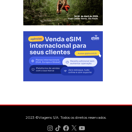
2023 ©Viagens S/A. Todos os direitos reservados.
Instagram
TikTok
Facebook
X
YouTube