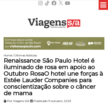
Instagram
TikTok
Facebook
X
YouTube
Home
/
Últimas Notícias
Renaissance São Paulo Hotel é
iluminado de rosa em apoio ao
Outubro RosaO hotel une forças à
Estée Lauder Companies para
conscientização sobre o câncer
de mama
Por
Viagens S/A
Publicado 11 outubro, 2023