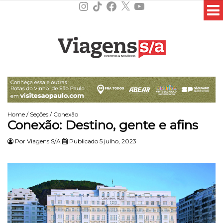
Instagram
TikTok
Facebook
X
YouTube
Home
/
Seções
/
Conexão
Conexão: Destino, gente e afins
Por
Viagens S/A
Publicado 5 julho, 2023