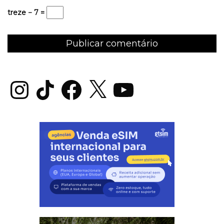
treze − 7 =
Instagram
TikTok
Facebook
X
YouTube