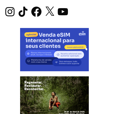
Instagram
TikTok
Facebook
X
YouTube