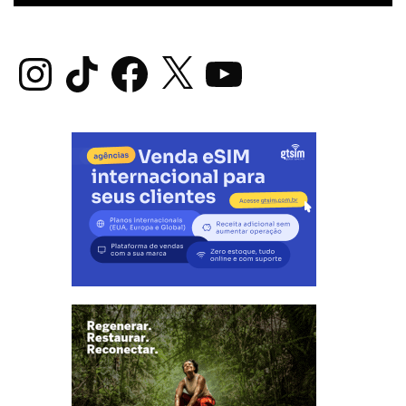
Instagram
TikTok
Facebook
X
YouTube