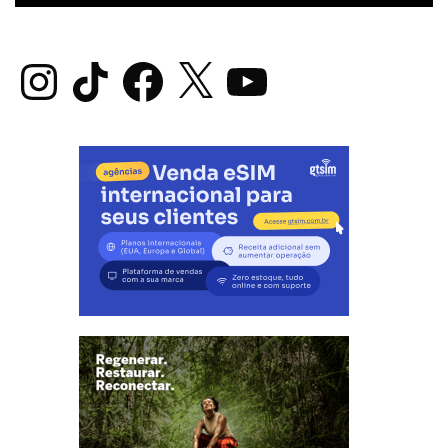
Instagram
TikTok
Facebook
X
YouTube