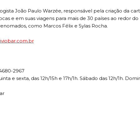
gista João Paulo Warzée, responsável pela criação da car
pocas e em suas viagens para mais de 30 países ao redor d
 renomados, como Marcos Félix e Sylas Rocha.
iviobar.com.br
) 4680-2967
Quinta e sexta, das 12h/15h e 17h/1h. Sábado das 12h/1h. Domi
ar