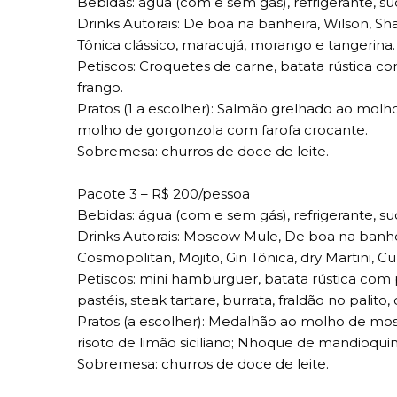
Bebidas: água (com e sem gás), refrigerante, 
Drinks Autorais: De boa na banheira, Wilson, Shar
Tônica clássico, maracujá, morango e tangerina.
Petiscos: Croquetes de carne, batata rústica co
frango.
Pratos (1 a escolher): Salmão grelhado ao molho
molho de gorgonzola com farofa crocante.
Sobremesa: churros de doce de leite.
Pacote 3 – R$ 200/pessoa
Bebidas: água (com e sem gás), refrigerante, 
Drinks Autorais: Moscow Mule, De boa na banheira
Cosmopolitan, Mojito, Gin Tônica, dry Martini, Cub
Petiscos: mini hamburguer, batata rústica com 
pastéis, steak tartare, burrata, fraldão no pali
Pratos (a escolher): Medalhão ao molho de most
risoto de limão siciliano; Nhoque de mandioqu
Sobremesa: churros de doce de leite.