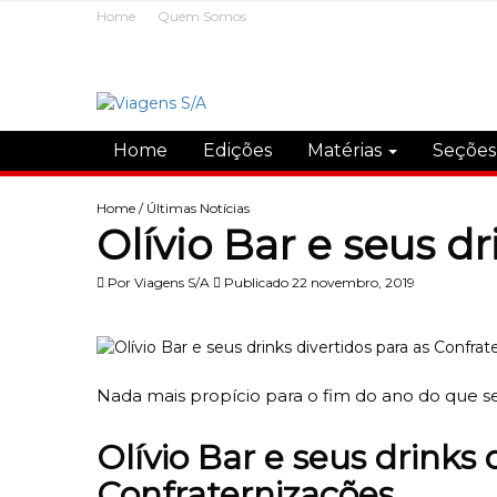
Home
Quem Somos
Home
Edições
Matérias
Seçõe
Home
/
Últimas Notícias
Olívio Bar e seus d
Por
Viagens S/A
Publicado 22 novembro, 2019
Nada mais propício para o fim do ano do que s
Olívio Bar e seus drinks 
Confraternizações