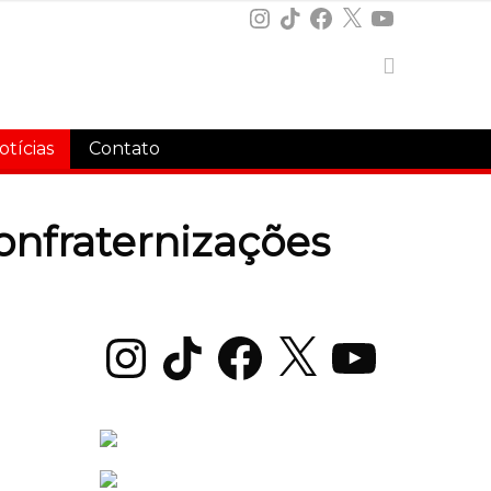
Instagram
TikTok
Facebook
X
YouTube
otícias
Contato
Confraternizações
Instagram
TikTok
Facebook
X
YouTube