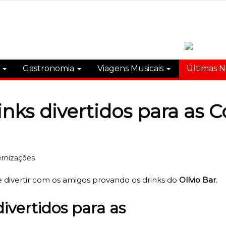
s
Gastronomia
Viagens Musicais
Últimas N
rinks divertidos para as 
e divertir com os amigos provando os drinks do
Olívio Bar
.
divertidos para as