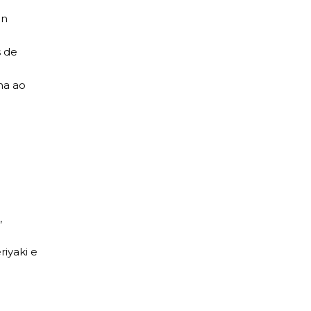
in
s de
ha ao
,
riyaki e