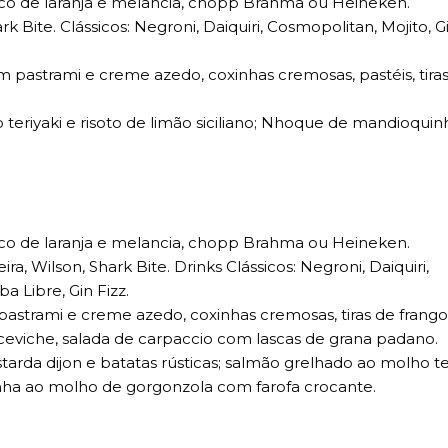
suco de laranja e melancia, chopp Brahma ou Heineken.
k Bite. Clássicos: Negroni, Daiquiri, Cosmopolitan, Mojito, G
m pastrami e creme azedo, coxinhas cremosas, pastéis, tira
 teriyaki e risoto de limão siciliano; Nhoque de mandioquin
suco de laranja e melancia, chopp Brahma ou Heineken.
, Wilson, Shark Bite. Drinks Clássicos: Negroni, Daiquiri,
a Libre, Gin Fizz.
pastrami e creme azedo, coxinhas cremosas, tiras de frango
to, ceviche, salada de carpaccio com lascas de grana padano.
arda dijon e batatas rústicas; salmão grelhado ao molho te
inha ao molho de gorgonzola com farofa crocante.