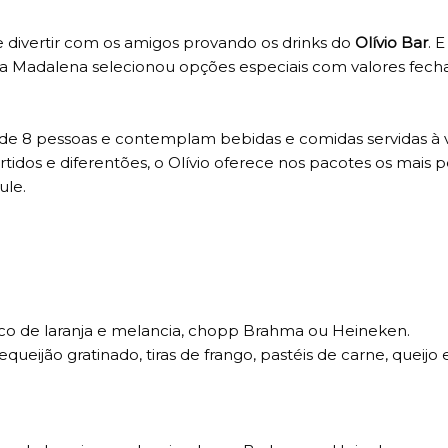
e divertir com os amigos provando os drinks do
Olívio Bar
. E
Vila Madalena selecionou opções especiais com valores fech
ir de 8 pessoas e contemplam bebidas e comidas servidas à
rtidos e diferentões, o Olívio oferece nos pacotes os mais p
ule.
suco de laranja e melancia, chopp Brahma ou Heineken.
ueijão gratinado, tiras de frango, pastéis de carne, queijo 