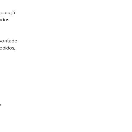
 para já
ados
 vontade
edidos,
e