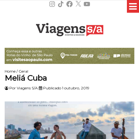
Instagram
TikTok
Facebook
X
YouTube
Home
/
Geral
Meliá Cuba
Por
Viagens S/A
Publicado 1 outubro, 2019