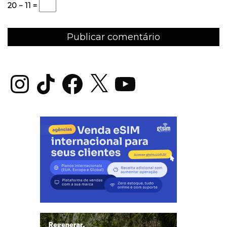
20 − 11 =
Instagram
TikTok
Facebook
X
YouTube